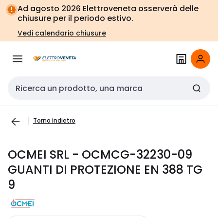
Vai alla
Vai
Ad agosto 2026 Elettroveneta osserverà delle
navigazione
alla
chiusure per il periodo estivo.
pagina
Vedi calendario chiusure
Cerca input
Torna indietro
OCMEI SRL - OCMCG-32230-09
GUANTI DI PROTEZIONE EN 388 TG
9