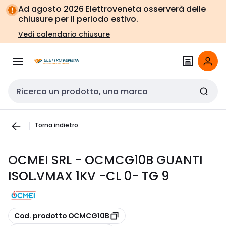
Vai alla
Vai
Ad agosto 2026 Elettroveneta osserverà delle
navigazione
alla
chiusure per il periodo estivo.
pagina
Vedi calendario chiusure
Cerca input
Torna indietro
OCMEI SRL - OCMCG10B GUANTI
ISOL.VMAX 1KV -CL 0- TG 9
copia
Cod. prodotto OCMCG10B