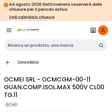
Vai alla
Vai
Ad agosto 2026 Elettroveneta osserverà delle
navigazione
alla
chiusure per il periodo estivo.
pagina
Vedi calendario chiusure
Cerca input
Torna indietro
OCMEI SRL - OCMCGM-00-11
GUAN.COMP.ISOL.MAX 500V CL00
TG.11