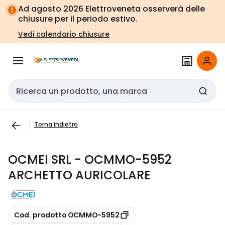
Vai alla
Vai
Ad agosto 2026 Elettroveneta osserverà delle
navigazione
alla
chiusure per il periodo estivo.
pagina
Vedi calendario chiusure
Cerca input
Torna indietro
OCMEI SRL - OCMMO-5952
ARCHETTO AURICOLARE
copia
Cod. prodotto OCMMO-5952