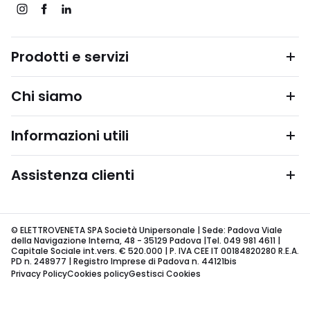
Prodotti e servizi
Chi siamo
Informazioni utili
Assistenza clienti
© ELETTROVENETA SPA Società Unipersonale | Sede: Padova Viale
della Navigazione Interna, 48 - 35129 Padova |Tel. 049 981 4611 |
Capitale Sociale int.vers. € 520.000 | P. IVA CEE IT 00184820280 R.E.A.
PD n. 248977 | Registro Imprese di Padova n. 44121bis
Privacy Policy
Cookies policy
Gestisci Cookies