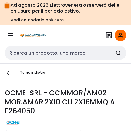
Vai alla
Vai
Ad agosto 2026 Elettroveneta osserverà delle
navigazione
alla
chiusure per il periodo estivo.
pagina
Vedi calendario chiusure
Cerca input
Torna indietro
OCMEI SRL - OCMMOR/AM02
MOR.AMAR.2X10 CU 2X16MMQ AL
E264050