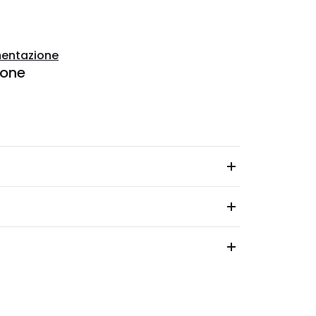
entazione
ione