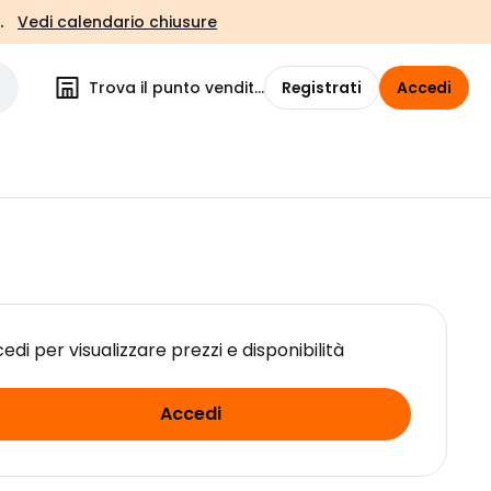
.
Vedi calendario chiusure
Trova il punto vendita
Registrati
Accedi
edi per visualizzare prezzi e disponibilità
Accedi