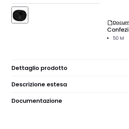
Docum
Confez
50
M
Dettaglio prodotto
Descrizione estesa
Documentazione