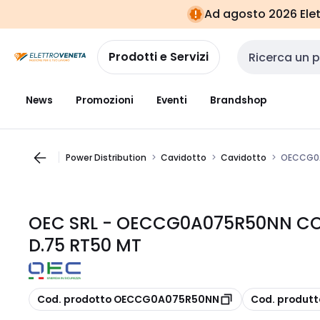
Vai alla
Vai
Ad agosto 2026 Elett
navigazione
alla
pagina
Prodotti e Servizi
Cerca input
News
Promozioni
Eventi
Brandshop
Power Distribution
Cavidotto
Cavidotto
OECCG0A
OEC SRL - OECCG0A075R50NN C
D.75 RT50 MT
copia
copia
Cod. prodotto OECCG0A075R50NN
Cod. produt