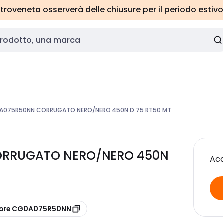
roveneta osserverà delle chiusure per il periodo estivo
075R50NN CORRUGATO NERO/NERO 450N D.75 RT50 MT
ORRUGATO NERO/NERO 450N
Acc
tore CG0A075R50NN