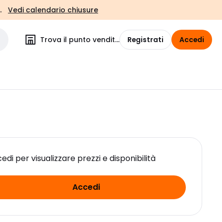
.
Vedi calendario chiusure
Trova il punto vendita
Registrati
Accedi
edi per visualizzare prezzi e disponibilità
Accedi