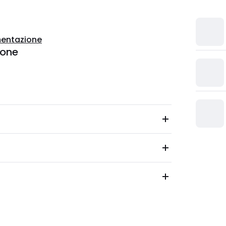
entazione
ione