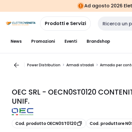
Vai alla
Vai
Ad agosto 2026 Elett
navigazione
alla
pagina
Prodotti e Servizi
Cerca input
News
Promozioni
Eventi
Brandshop
Power Distribution
Armadi stradali
Armadio per cont
OEC SRL - OECN0ST0120 CONTEN
UNIF.
copia
copia
Cod. prodotto OECN0ST0120
Cod. produttore N