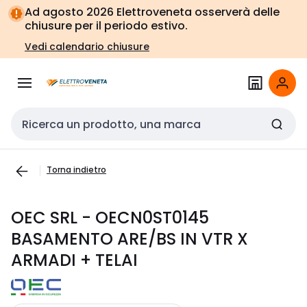
Vai alla
Vai
Ad agosto 2026 Elettroveneta osserverà delle
navigazione
alla
chiusure per il periodo estivo.
pagina
Vedi calendario chiusure
Cerca input
Torna indietro
OEC SRL - OECN0ST0145
BASAMENTO ARE/BS IN VTR X
ARMADI + TELAI