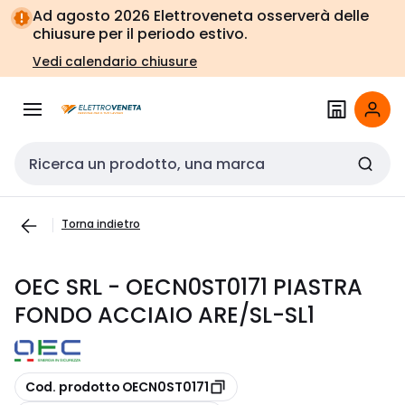
Vai alla
Vai
Ad agosto 2026 Elettroveneta osserverà delle
navigazione
alla
chiusure per il periodo estivo.
pagina
Vedi calendario chiusure
Cerca input
Torna indietro
OEC SRL - OECN0ST0171 PIASTRA
FONDO ACCIAIO ARE/SL-SL1
copia
Cod. prodotto OECN0ST0171