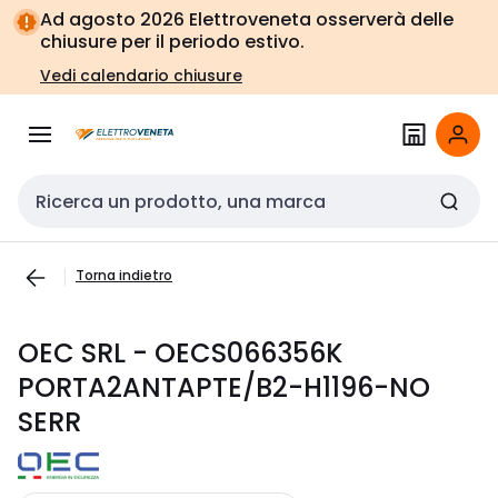
Vai alla
Vai
Ad agosto 2026 Elettroveneta osserverà delle
navigazione
alla
chiusure per il periodo estivo.
pagina
Vedi calendario chiusure
Cerca input
Torna indietro
OEC SRL - OECS066356K
PORTA2ANTAPTE/B2-H1196-NO
SERR