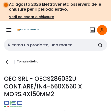
Vai alla
Vai
Ad agosto 2026 Elettroveneta osserverà delle
navigazione
alla
chiusure per il periodo estivo.
pagina
Vedi calendario chiusure
Cerca input
Torna indietro
OEC SRL - OECS286032U
CONT.ARE/IN4-560X560 X
MORS.4X150MM2