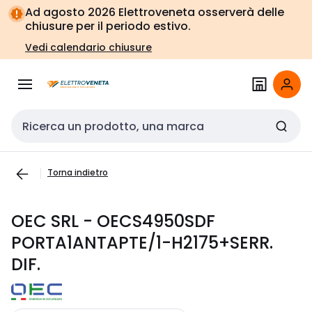
Vai alla
Vai
Ad agosto 2026 Elettroveneta osserverà delle
navigazione
alla
chiusure per il periodo estivo.
pagina
Vedi calendario chiusure
Cerca input
Torna indietro
OEC SRL - OECS4950SDF
PORTA1ANTAPTE/1-H2175+SERR.
DIF.