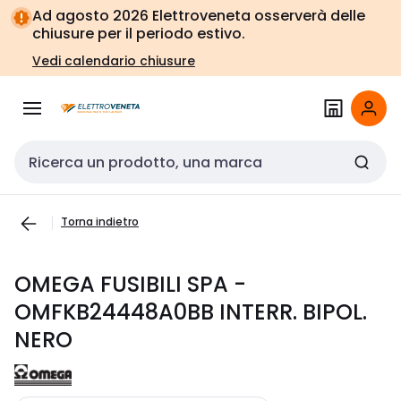
Vai alla
Vai
Ad agosto 2026 Elettroveneta osserverà delle
navigazione
alla
chiusure per il periodo estivo.
pagina
Vedi calendario chiusure
Cerca input
Torna indietro
OMEGA FUSIBILI SPA -
OMFKB24448A0BB INTERR. BIPOL.
NERO