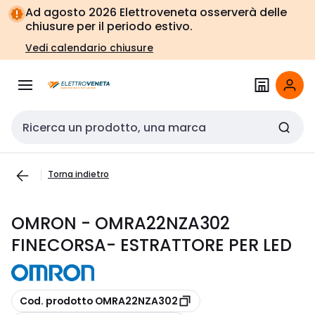
Vai alla
Vai
Ad agosto 2026 Elettroveneta osserverà delle
navigazione
alla
chiusure per il periodo estivo.
pagina
Vedi calendario chiusure
Cerca input
Torna indietro
OMRON - OMRA22NZA302
FINECORSA- ESTRATTORE PER LED
copia
Cod. prodotto OMRA22NZA302