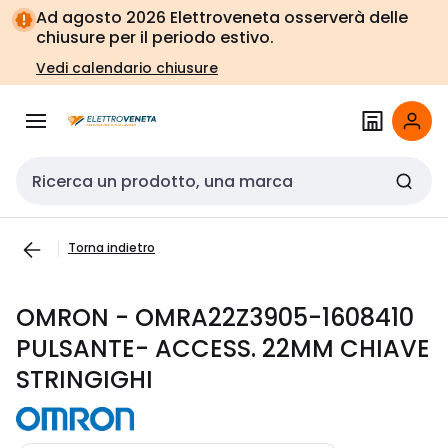
Vai alla
Vai
Ad agosto 2026 Elettroveneta osserverà delle
navigazione
alla
chiusure per il periodo estivo.
pagina
Vedi calendario chiusure
Cerca input
Torna indietro
OMRON - OMRA22Z3905-1608410
PULSANTE- ACCESS. 22MM CHIAVE
STRINGIGHI