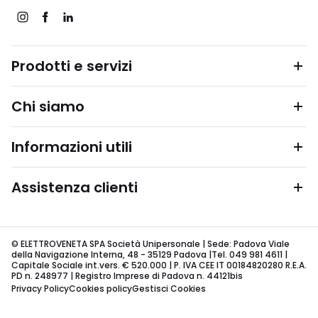
Prodotti e servizi
Chi siamo
Informazioni utili
Assistenza clienti
© ELETTROVENETA SPA Società Unipersonale | Sede: Padova Viale
della Navigazione Interna, 48 - 35129 Padova |Tel. 049 981 4611 |
Capitale Sociale int.vers. € 520.000 | P. IVA CEE IT 00184820280 R.E.A.
PD n. 248977 | Registro Imprese di Padova n. 44121bis
Privacy Policy
Cookies policy
Gestisci Cookies