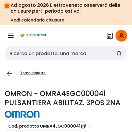
Vai alla
Vai
Ad agosto 2026 Elettroveneta osserverà delle
navigazione
alla
chiusure per il periodo estivo.
pagina
Vedi calendario chiusure
Cerca input
Torna indietro
OMRON - OMRA4EGC000041
PULSANTIERA ABILITAZ. 3POS 2NA
copia
Cod. prodotto OMRA4EGC000041