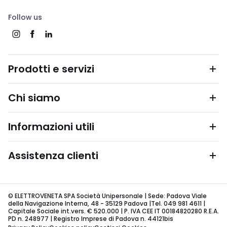
Follow us
Prodotti e servizi
Chi siamo
Informazioni utili
Assistenza clienti
© ELETTROVENETA SPA Società Unipersonale | Sede: Padova Viale
della Navigazione Interna, 48 - 35129 Padova |Tel. 049 981 4611 |
Capitale Sociale int.vers. € 520.000 | P. IVA CEE IT 00184820280 R.E.A.
PD n. 248977 | Registro Imprese di Padova n. 44121bis