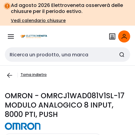
Vai alla
Vai
Ad agosto 2026 Elettroveneta osserverà delle
navigazione
alla
chiusure per il periodo estivo.
pagina
Vedi calendario chiusure
Cerca input
Torna indietro
OMRON - OMRCJ1WAD081V1SL-17
MODULO ANALOGICO 8 INPUT,
8000 PTI, PUSH