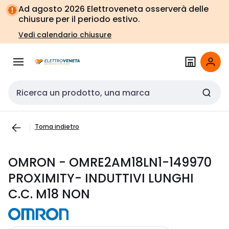
Vai alla
Vai
Ad agosto 2026 Elettroveneta osserverà delle
navigazione
alla
chiusure per il periodo estivo.
pagina
Vedi calendario chiusure
Cerca input
Torna indietro
OMRON - OMRE2AM18LN1-149970
PROXIMITY- INDUTTIVI LUNGHI
C.C. M18 NON