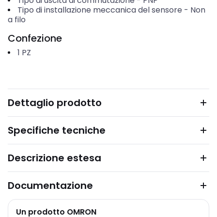
Tipo di uscita di commutazione
-
PNP
Tipo di installazione meccanica del sensore
-
Non
a filo
Confezione
1
PZ
Dettaglio prodotto
Specifiche tecniche
Descrizione estesa
Documentazione
Un prodotto OMRON