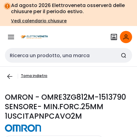
Vai alla
Vai
Ad agosto 2026 Elettroveneta osserverà delle
navigazione
alla
chiusure per il periodo estivo.
pagina
Vedi calendario chiusure
Cerca input
Torna indietro
OMRON - OMRE3ZG812M-1513790
SENSORE- MIN.FORC.25MM
1USCITAPNPCAVO2M