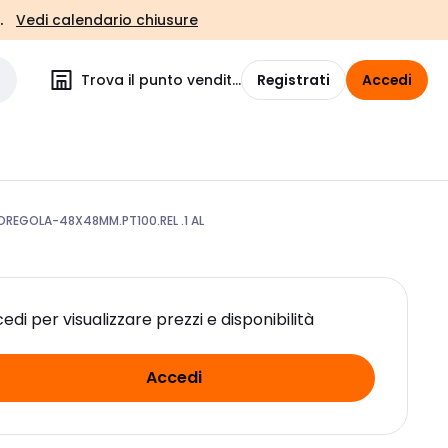
.
Vedi calendario chiusure
Trova il punto vendita
Registrati
Accedi
EGOLA-48X48MM.PT100.REL .1 AL
edi per visualizzare prezzi e disponibilità
Accedi