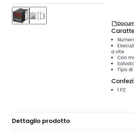
Docum
Caratter
Numero 
Esecuz
a vite
Con mo
Salvata
Tipo di
Confez
1
PZ
Dettaglio prodotto