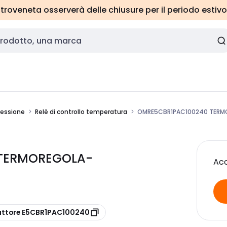
roveneta osserverà delle chiusure per il periodo estivo
essione
Relè di controllo temperatura
OMRE5CBR1PAC100240 TERMOR
 TERMOREGOLA-
Acc
uttore E5CBR1PAC100240