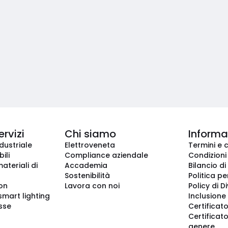
ervizi
Chi siamo
Informaz
dustriale
Elettroveneta
Termini e 
ili
Compliance aziendale
Condizioni
ateriali di
Accademia
Bilancio di
Sostenibilità
Politica pe
ion
Lavora con noi
Policy di D
smart lighting
Inclusione 
sse
Certificato
Certificato
genere