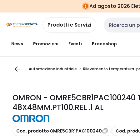
Vai alla
Vai
Ad agosto 2026 Elett
navigazione
alla
pagina
Prodotti e Servizi
Cerca input
News
Promozioni
Eventi
Brandshop
Automazione industriale
Rilevamento temperatura-pr
OMRON - OMRE5CBR1PAC100240
48X48MM.PT100.REL .1 AL
copia
copia
Cod. prodotto OMRE5CBR1PAC100240
Cod. prod