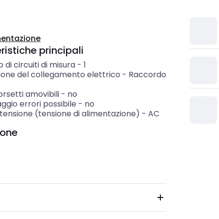
entazione
istiche principali
di circuiti di misura
-
1
ione del collegamento elettrico
-
Raccordo
rsetti amovibili
-
no
ggio errori possibile
-
no
 tensione (tensione di alimentazione)
-
AC
ione