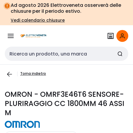
Vai alla
Vai
Ad agosto 2026 Elettroveneta osserverà delle
navigazione
alla
chiusure per il periodo estivo.
pagina
Vedi calendario chiusure
Cerca input
Torna indietro
OMRON - OMRF3E46T6 SENSORE-
PLURIRAGGIO CC 1800MM 46 ASSI
M