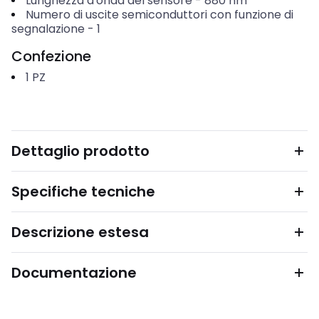
Lunghezza d'onda del sensore
-
880
nm
Numero di uscite semiconduttori con funzione di
segnalazione
-
1
Confezione
1
PZ
Dettaglio prodotto
Specifiche tecniche
Descrizione estesa
Documentazione