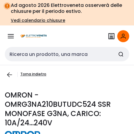
Vai alla
Vai
Ad agosto 2026 Elettroveneta osserverà delle
navigazione
alla
chiusure per il periodo estivo.
pagina
Vedi calendario chiusure
Cerca input
Torna indietro
OMRON -
OMRG3NA210BUTUDC524 SSR
MONOFASE G3NA, CARICO:
10A/24...240V