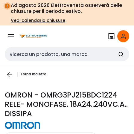
Vai alla
Vai
Ad agosto 2026 Elettroveneta osserverà delle
navigazione
alla
chiusure per il periodo estivo.
pagina
Vedi calendario chiusure
Cerca input
Torna indietro
OMRON - OMRG3PJ215BDC1224
RELE- MONOFASE. 18A24..240VC.A..
DISSIPA