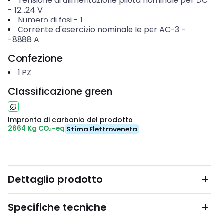
Tensione di alimentazione pilota nominale per DC
-
12...24
V
Numero di fasi
-
1
Corrente d'esercizio nominale Ie per AC-3
-
-8888
A
Confezione
1
PZ
Classificazione green
Impronta di carbonio del prodotto
2664 Kg CO₂-eq
Stima Elettroveneta
Dettaglio prodotto
Specifiche tecniche