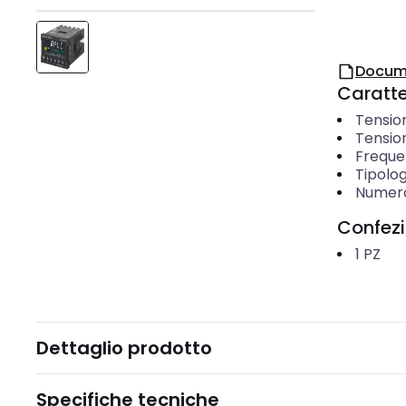
Docum
Caratter
Tension
Tensio
Frequen
Tipolog
Numero
Confez
1
PZ
Dettaglio prodotto
Specifiche tecniche