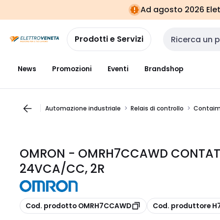
Vai alla
Vai
Ad agosto 2026 Elett
navigazione
alla
pagina
Prodotti e Servizi
Cerca input
News
Promozioni
Eventi
Brandshop
Automazione industriale
Relais di controllo
Contaim
OMRON - OMRH7CCAWD CONTATO
24VCA/CC, 2R
copia
copia
Cod. prodotto OMRH7CCAWD
Cod. produttore 