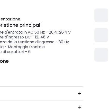
entazione
istiche principali
e d'entrata in AC 50 Hz
-
20.4...26.4
V
ne d'ingresso DC
-
12...48
V
za della tensione d'ingresso
-
30
Hz
ia
-
Montaggio frontale
 di caratteri
-
6
ione