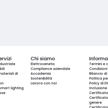
ervizi
Chi siamo
Informaz
dustriale
Elettroveneta
Termini e 
ili
Compliance aziendale
Condizioni
ateriali di
Accademia
Bilancio di
Sostenibilità
Politica pe
ion
Lavora con noi
Policy di D
smart lighting
Inclusione 
sse
Certificato
Certificato
genere
Certificat