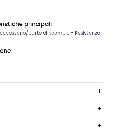
istiche principali
 accessorio/parte di ricambio
-
Resistenza
a
ione