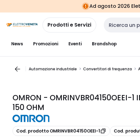
Vai alla
Vai
Ad agosto 2026 Elett
navigazione
alla
pagina
Prodotti e Servizi
Cerca input
News
Promozioni
Eventi
Brandshop
Automazione industriale
Convertitori di frequenza
OMRON - OMRINVBR04150OEEI-1 I
150 OHM
copia
copia
Cod. prodotto OMRINVBR04150OEEI-1
Cod. produ