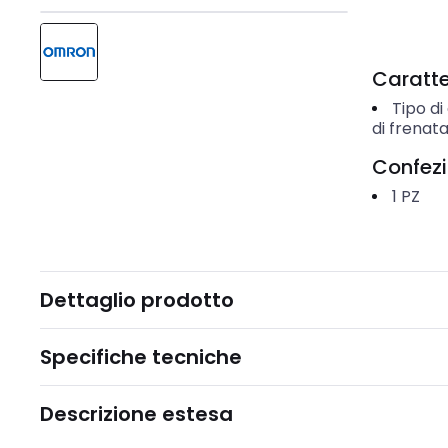
Caratter
Tipo di
di frenat
Confez
1
PZ
Dettaglio prodotto
Specifiche tecniche
Descrizione estesa