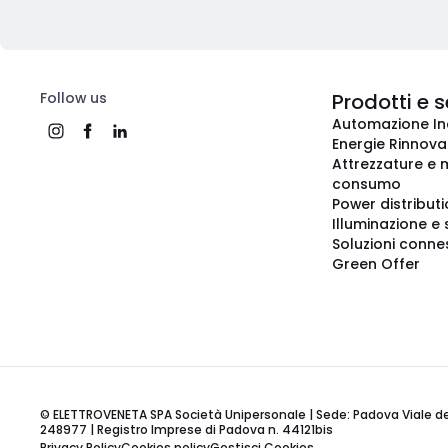
Follow us
Prodotti e s
Automazione In
Energie Rinnovab
Attrezzature e m
consumo
Power distribut
Illuminazione e 
Soluzioni conne
Green Offer
© ELETTROVENETA SPA Società Unipersonale | Sede: Padova Viale della
248977 | Registro Imprese di Padova n. 44121bis
Privacy Policy
Cookies policy
Gestisci Cookies