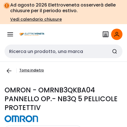
Vai alla
Vai
Ad agosto 2026 Elettroveneta osserverà delle
navigazione
alla
chiusure per il periodo estivo.
pagina
Vedi calendario chiusure
Cerca input
Torna indietro
OMRON - OMRNB3QKBA04
PANNELLO OP.- NB3Q 5 PELLICOLE
PROTETTIV