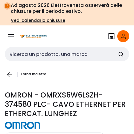
Vai alla
Vai
Ad agosto 2026 Elettroveneta osserverà delle
navigazione
alla
chiusure per il periodo estivo.
pagina
Vedi calendario chiusure
Cerca input
Torna indietro
OMRON - OMRXS6W6LSZH-
374580 PLC- CAVO ETHERNET PER
ETHERCAT. LUNGHEZ