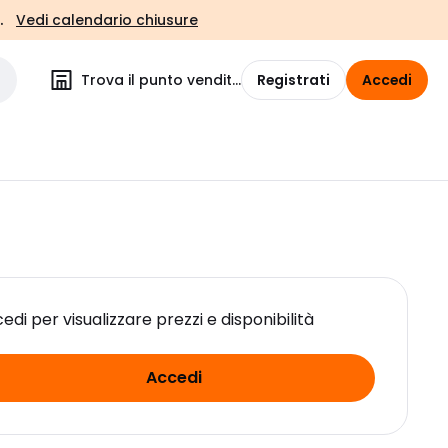
.
Vedi calendario chiusure
Trova il punto vendita
Registrati
Accedi
edi per visualizzare prezzi e disponibilità
Accedi