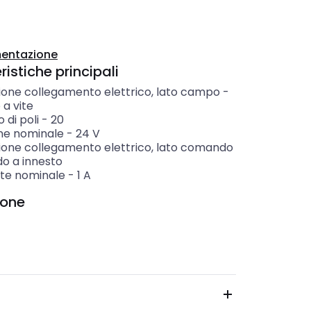
entazione
istiche principali
ione collegamento elettrico, lato campo
-
a vite
di poli
-
20
ne nominale
-
24
V
ione collegamento elettrico, lato comando
o a innesto
te nominale
-
1
A
ione