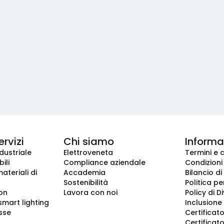
ervizi
Chi siamo
Informaz
dustriale
Elettroveneta
Termini e 
ili
Compliance aziendale
Condizioni
ateriali di
Accademia
Bilancio di
Sostenibilità
Politica pe
ion
Lavora con noi
Policy di D
smart lighting
Inclusione 
sse
Certificato
Certificato