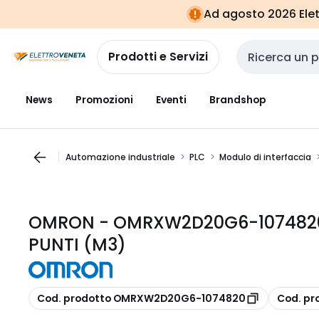
Vai alla
Vai
Ad agosto 2026 Elett
navigazione
alla
pagina
Prodotti e Servizi
Cerca input
News
Promozioni
Eventi
Brandshop
Automazione industriale
PLC
Modulo di interfaccia
OMRON - OMRXW2D20G6-1074820 
PUNTI (M3)
copia
copia
Cod. prodotto OMRXW2D20G6-1074820
Cod. p