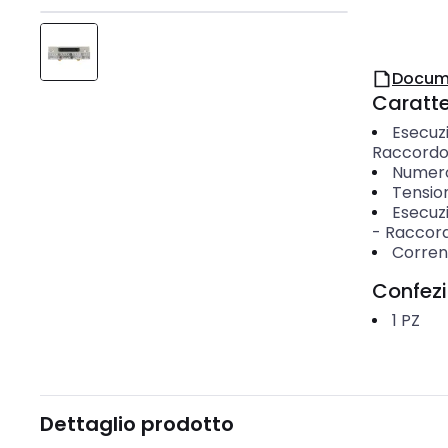
Docum
Caratter
Esecuz
Raccordo 
Numero 
Tensio
Esecuz
-
Raccord
Corren
Confez
1
PZ
Dettaglio prodotto