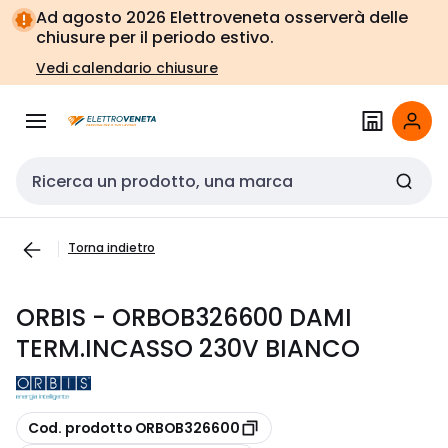
Vai alla
Vai
Ad agosto 2026 Elettroveneta osserverà delle
navigazione
alla
chiusure per il periodo estivo.
pagina
Vedi calendario chiusure
Cerca input
Torna indietro
ORBIS - ORBOB326600 DAMI
TERM.INCASSO 230V BIANCO
copia
Cod. prodotto ORBOB326600