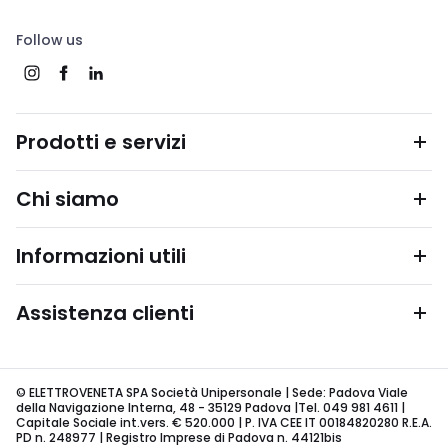
Follow us
Prodotti e servizi
Chi siamo
Informazioni utili
Assistenza clienti
© ELETTROVENETA SPA Società Unipersonale | Sede: Padova Viale
della Navigazione Interna, 48 - 35129 Padova |Tel. 049 981 4611 |
Capitale Sociale int.vers. € 520.000 | P. IVA CEE IT 00184820280 R.E.A.
PD n. 248977 | Registro Imprese di Padova n. 44121bis