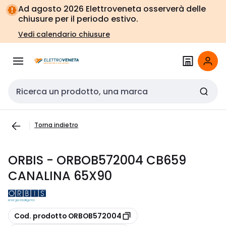
Vai alla
Vai
Ad agosto 2026 Elettroveneta osserverà delle
navigazione
alla
chiusure per il periodo estivo.
pagina
Vedi calendario chiusure
Cerca input
Torna indietro
ORBIS - ORBOB572004 CB659
CANALINA 65X90
copia
Cod. prodotto ORBOB572004