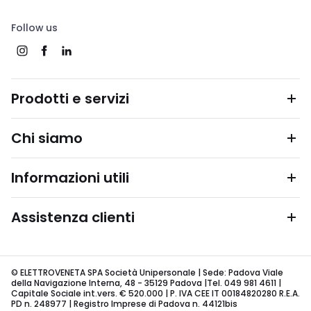
Follow us
Prodotti e servizi
Chi siamo
Informazioni utili
Assistenza clienti
© ELETTROVENETA SPA Società Unipersonale | Sede: Padova Viale
della Navigazione Interna, 48 - 35129 Padova |Tel. 049 981 4611 |
Capitale Sociale int.vers. € 520.000 | P. IVA CEE IT 00184820280 R.E.A.
PD n. 248977 | Registro Imprese di Padova n. 44121bis