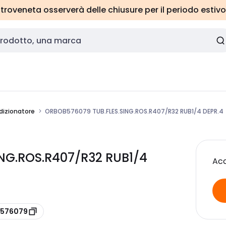
roveneta osserverà delle chiusure per il periodo estivo
ndizionatore
ORBOB576079 TUB.FLES.SING.ROS.R407/R32 RUB1/4 DEPR.4
ING.ROS.R407/R32 RUB1/4
Acc
B576079