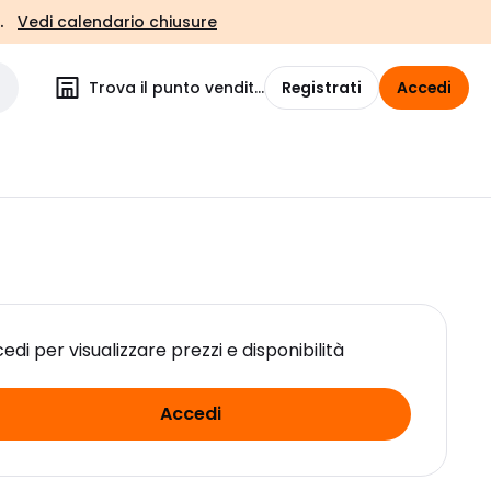
.
Vedi calendario chiusure
Trova il punto vendita
Registrati
Accedi
edi per visualizzare prezzi e disponibilità
Accedi