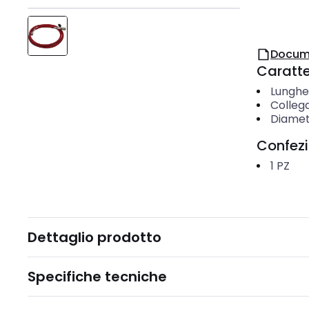
Docum
Caratter
Lunghe
Colle
Diamet
Confez
1
PZ
Dettaglio prodotto
Specifiche tecniche