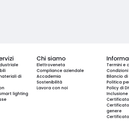
ervizi
Chi siamo
Informaz
dustriale
Elettroveneta
Termini e 
ili
Compliance aziendale
Condizioni
ateriali di
Accademia
Bilancio di
Sostenibilità
Politica pe
ion
Lavora con noi
Policy di D
smart lighting
Inclusione 
sse
Certificato
Certificato
genere
Certificat