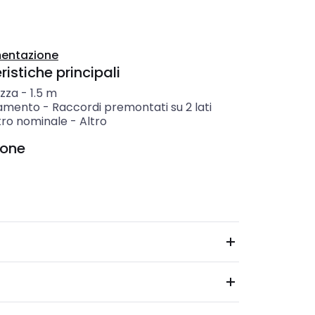
entazione
istiche principali
zza
-
1.5
m
gamento
-
Raccordi premontati su 2 lati
ro nominale
-
Altro
ione