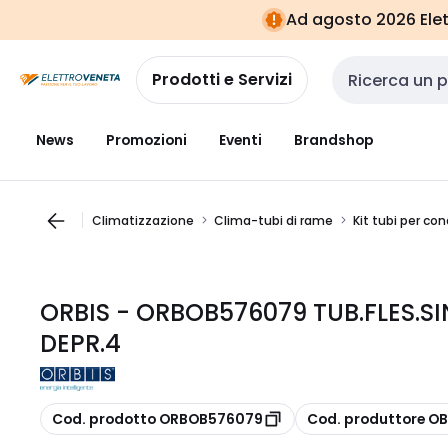
Vai alla
Vai
Ad agosto 2026 Elett
navigazione
alla
pagina
Prodotti e Servizi
Cerca input
News
Promozioni
Eventi
Brandshop
Climatizzazione
Clima-tubi di rame
Kit tubi per co
ORBIS - ORBOB576079 TUB.FLES.S
DEPR.4
copia
copia
Cod. prodotto ORBOB576079
Cod. produttore O