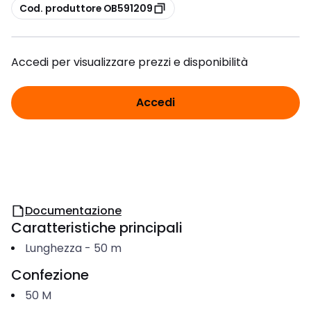
copia
Cod. produttore OB591209
Accedi per visualizzare prezzi e disponibilità
Accedi
Documentazione
Caratteristiche principali
Lunghezza
-
50
m
Confezione
50
M