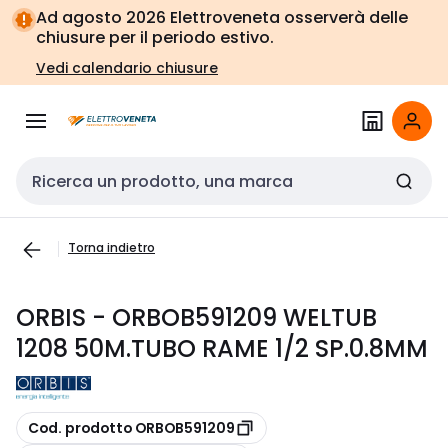
Vai alla
Vai
Ad agosto 2026 Elettroveneta osserverà delle
navigazione
alla
chiusure per il periodo estivo.
pagina
Vedi calendario chiusure
Cerca input
Torna indietro
ORBIS - ORBOB591209 WELTUB
1208 50M.TUBO RAME 1/2 SP.0.8MM
copia
Cod. prodotto ORBOB591209