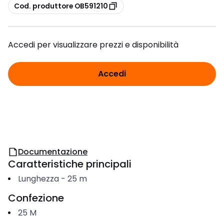
copia
Cod. produttore OB591210
Accedi per visualizzare prezzi e disponibilità
Accedi
Documentazione
Caratteristiche principali
Lunghezza
-
25
m
Confezione
25
M