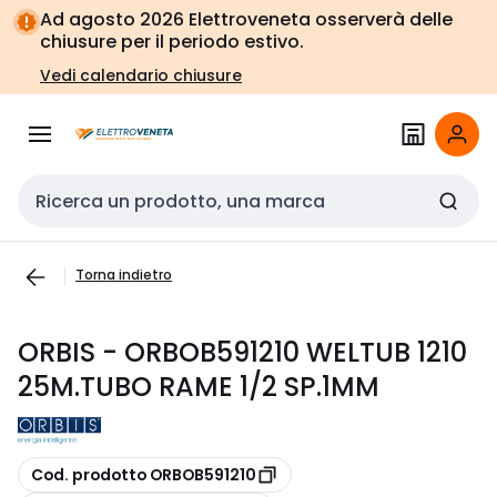
Vai alla
Vai
Ad agosto 2026 Elettroveneta osserverà delle
navigazione
alla
chiusure per il periodo estivo.
pagina
Vedi calendario chiusure
Cerca input
Torna indietro
ORBIS - ORBOB591210 WELTUB 1210
25M.TUBO RAME 1/2 SP.1MM
copia
Cod. prodotto ORBOB591210