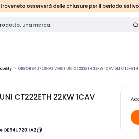
roveneta osserverà delle chiusure per il periodo estivo
obility
ORBOB94U720HA2 VIARIS UNI CT222ETH 22KW 1CAV 5M CT2+ETH
 UNI CT222ETH 22KW 1CAV
Acc
re OB94U720HA2