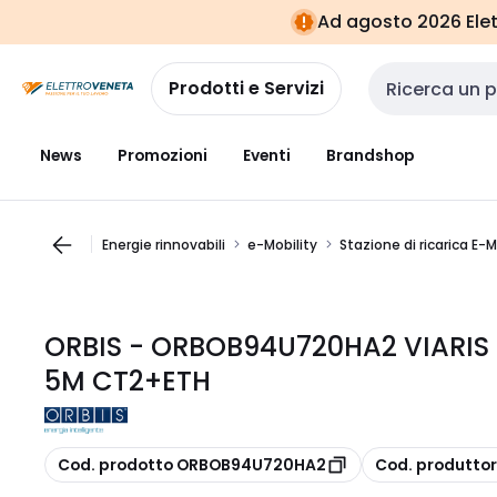
Vai alla
Vai
Ad agosto 2026 Elett
navigazione
alla
pagina
Prodotti e Servizi
Cerca input
News
Promozioni
Eventi
Brandshop
Energie rinnovabili
e-Mobility
Stazione di ricarica E-M
ORBIS - ORBOB94U720HA2 VIARIS
5M CT2+ETH
copia
copia
Cod. prodotto ORBOB94U720HA2
Cod. produtto