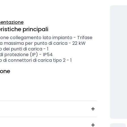
entazione
istiche principali
ione collegamento lato impianto
-
Trifase
a massima per punto di carica
-
22
kW
dei punti di carica
-
1
i protezione (IP)
-
IP54
di connettori di carica tipo 2
-
1
ione