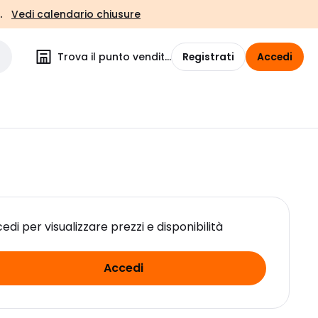
.
Vedi calendario chiusure
Trova il punto vendita
Registrati
Accedi
edi per visualizzare prezzi e disponibilità
Accedi