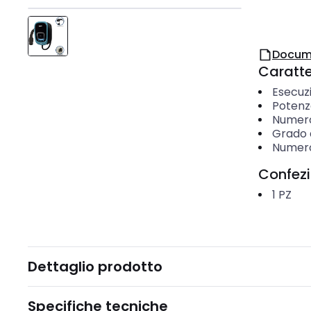
Docum
Caratter
Esecuz
Potenz
Numero 
Grado d
Numero 
Confez
1
PZ
Dettaglio prodotto
Specifiche tecniche