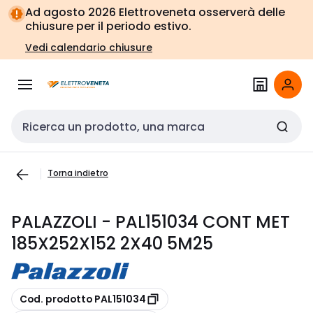
Vai alla
Vai
Ad agosto 2026 Elettroveneta osserverà delle
navigazione
alla
chiusure per il periodo estivo.
pagina
Vedi calendario chiusure
Cerca input
Torna indietro
PALAZZOLI - PAL151034 CONT MET
185X252X152 2X40 5M25
copia
Cod. prodotto PAL151034