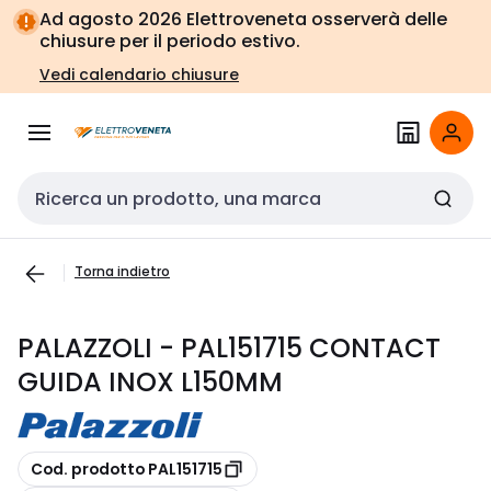
Vai alla
Vai
Ad agosto 2026 Elettroveneta osserverà delle
navigazione
alla
chiusure per il periodo estivo.
pagina
Vedi calendario chiusure
Cerca input
Torna indietro
PALAZZOLI - PAL151715 CONTACT
GUIDA INOX L150MM
copia
Cod. prodotto PAL151715