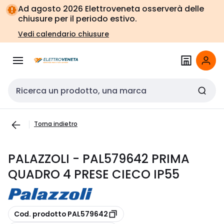
Vai alla
Vai
Ad agosto 2026 Elettroveneta osserverà delle
navigazione
alla
chiusure per il periodo estivo.
pagina
Vedi calendario chiusure
Cerca input
Torna indietro
PALAZZOLI - PAL579642 PRIMA
QUADRO 4 PRESE CIECO IP55
copia
Cod. prodotto PAL579642