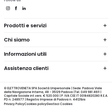
Follow us
Prodotti e servizi
Chi siamo
Informazioni utili
Assistenza clienti
© ELETTROVENETA SPA Società Unipersonale | Sede: Padova Viale
della Navigazione Interna, 48 - 35129 Padova |Tel. 049 981 4611 |
Capitale Sociale int.vers. € 520.000 | P. IVA CEE IT 00184820280 R.E.A.
PD n. 248977 | Registro Imprese di Padova n. 44121bis
Privacy Policy
Cookies policy
Gestisci Cookies