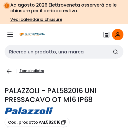
Vai alla
Vai
Ad agosto 2026 Elettroveneta osserverà delle
navigazione
alla
chiusure per il periodo estivo.
pagina
Vedi calendario chiusure
Cerca input
Torna indietro
PALAZZOLI - PAL582016 UNI
PRESSACAVO OT M16 IP68
copia
Cod. prodotto PAL582016