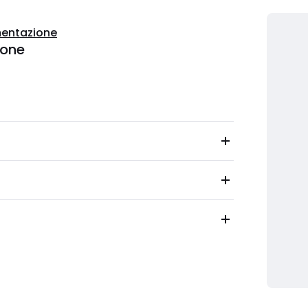
entazione
ione