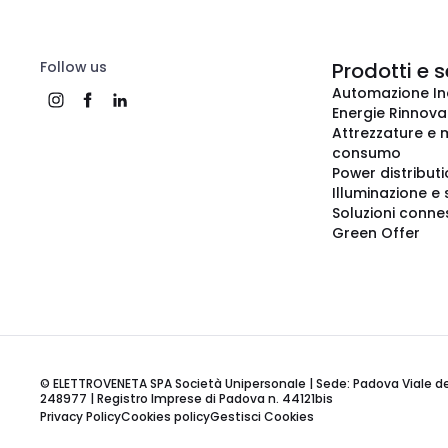
Follow us
Prodotti e s
Automazione In
Energie Rinnovab
Attrezzature e m
consumo
Power distribut
Illuminazione e 
Soluzioni conne
Green Offer
© ELETTROVENETA SPA Società Unipersonale | Sede: Padova Viale della
248977 | Registro Imprese di Padova n. 44121bis
Privacy Policy
Cookies policy
Gestisci Cookies