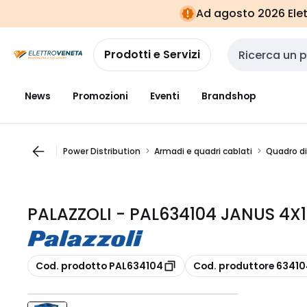
Vai alla
Vai
Ad agosto 2026 Elett
navigazione
alla
pagina
Prodotti e Servizi
Cerca input
News
Promozioni
Eventi
Brandshop
Power Distribution
Armadi e quadri cablati
Quadro di
PALAZZOLI - PAL634104 JANUS 4X
copia
copia
Cod. prodotto PAL634104
Cod. produttore 6341