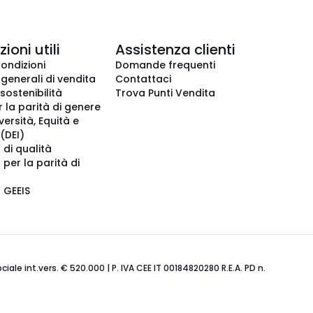
ioni utili
Assistenza clienti
condizioni
Domande frequenti
 generali di vendita
Contattaci
 sostenibilità
Trova Punti Vendita
r la parità di genere
iversità, Equità e
(DEI)
 di qualità
 per la parità di
o GEEIS
ale int.vers. € 520.000 | P. IVA CEE IT 00184820280 R.E.A. PD n.