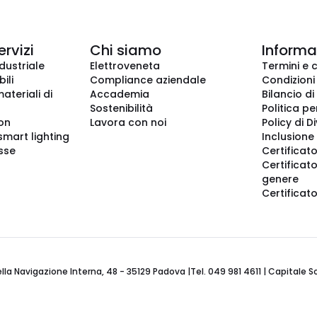
ervizi
Chi siamo
Informaz
dustriale
Elettroveneta
Termini e 
ili
Compliance aziendale
Condizioni
ateriali di
Accademia
Bilancio di
Sostenibilità
Politica pe
ion
Lavora con noi
Policy di D
smart lighting
Inclusione 
sse
Certificato
Certificato
genere
Certificat
 Navigazione Interna, 48 - 35129 Padova |Tel. 049 981 4611 | Capitale Soci