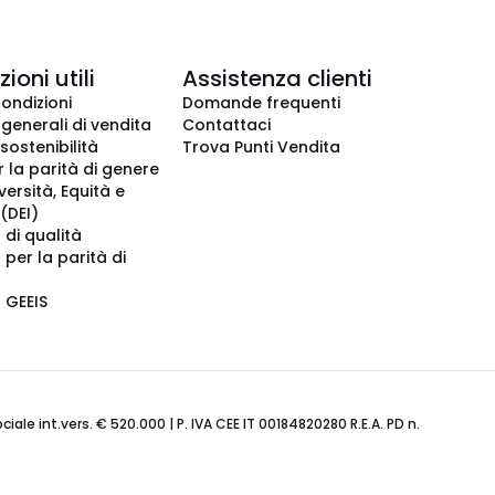
ioni utili
Assistenza clienti
condizioni
Domande frequenti
 generali di vendita
Contattaci
 sostenibilità
Trova Punti Vendita
r la parità di genere
iversità, Equità e
(DEI)
 di qualità
 per la parità di
o GEEIS
ale int.vers. € 520.000 | P. IVA CEE IT 00184820280 R.E.A. PD n.