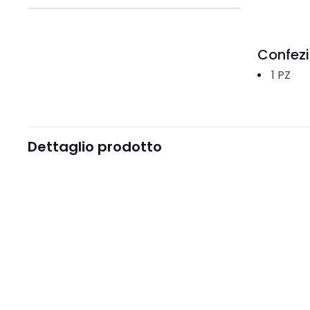
Confez
1
PZ
Dettaglio prodotto