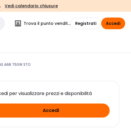
.
Vedi calendario chiusure
Trova il punto vendita
Registrati
Accedi
AS A6B 750W STO
edi per visualizzare prezzi e disponibilità
Accedi