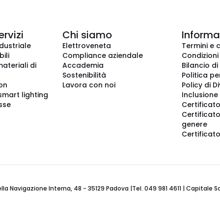
ervizi
Chi siamo
Informaz
dustriale
Elettroveneta
Termini e 
ili
Compliance aziendale
Condizioni
ateriali di
Accademia
Bilancio di
Sostenibilità
Politica pe
ion
Lavora con noi
Policy di D
smart lighting
Inclusione 
sse
Certificato
Certificato
genere
Certificat
 Navigazione Interna, 48 - 35129 Padova |Tel. 049 981 4611 | Capitale Soci