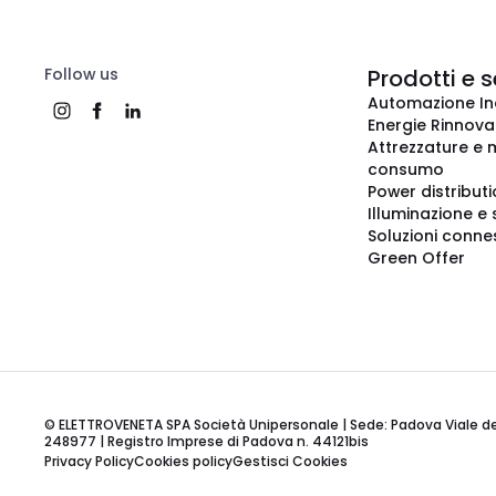
Follow us
Prodotti e s
Automazione In
Energie Rinnovab
Attrezzature e m
consumo
Power distribut
Illuminazione e 
Soluzioni conne
Green Offer
© ELETTROVENETA SPA Società Unipersonale | Sede: Padova Viale della
248977 | Registro Imprese di Padova n. 44121bis
Privacy Policy
Cookies policy
Gestisci Cookies