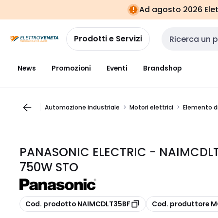
Vai alla
Vai
Ad agosto 2026 Elett
navigazione
alla
pagina
Prodotti e Servizi
Cerca input
News
Promozioni
Eventi
Brandshop
Automazione industriale
Motori elettrici
Elemento di
PANASONIC ELECTRIC - NAIMCDLT
750W STO
copia
copia
Cod. prodotto NAIMCDLT35BF
Cod. produttore 