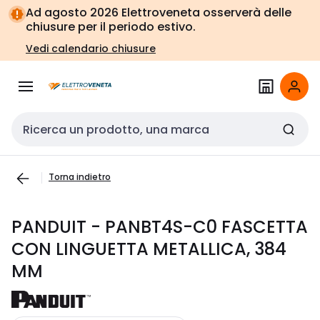
Vai alla
Vai
Ad agosto 2026 Elettroveneta osserverà delle
navigazione
alla
chiusure per il periodo estivo.
pagina
Vedi calendario chiusure
Cerca input
Torna indietro
PANDUIT - PANBT4S-C0 FASCETTA
CON LINGUETTA METALLICA, 384
MM