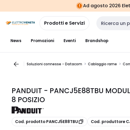
Vai alla
Vai
Ad agosto 2026 Elett
navigazione
alla
pagina
Prodotti e Servizi
Cerca input
News
Promozioni
Eventi
Brandshop
Soluzioni connesse - Datacom
Cablaggio rame
Con
PANDUIT - PANCJ5E88TBU MODUL
8 POSIZIO
copia
copia
Cod. prodotto PANCJ5E88TBU
Cod. produttore 