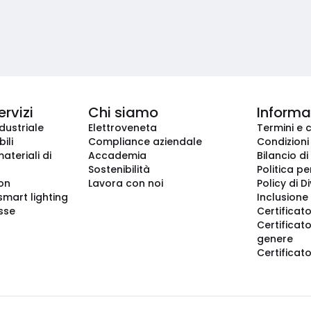
ervizi
Chi siamo
Informaz
dustriale
Elettroveneta
Termini e 
ili
Compliance aziendale
Condizioni
ateriali di
Accademia
Bilancio di
Sostenibilità
Politica pe
ion
Lavora con noi
Policy di D
smart lighting
Inclusione 
sse
Certificato
Certificato
genere
Certificat