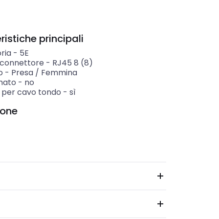
istiche principali
ria
-
5E
i connettore
-
RJ45 8 (8)
o
-
Presa / Femmina
mato
-
no
 per cavo tondo
-
sì
ione