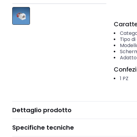
Caratter
Catego
Tipo d
Modell
Scher
Adatto
Confez
1
PZ
Dettaglio prodotto
Specifiche tecniche