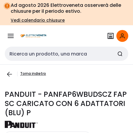
Vai alla
Vai
Ad agosto 2026 Elettroveneta osserverà delle
navigazione
alla
chiusure per il periodo estivo.
pagina
Vedi calendario chiusure
Cerca input
Torna indietro
PANDUIT - PANFAP6WBUDSCZ FAP
SC CARICATO CON 6 ADATTATORI
(BLU) P