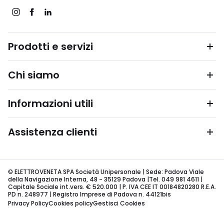
Prodotti e servizi
Chi siamo
Informazioni utili
Assistenza clienti
© ELETTROVENETA SPA Società Unipersonale | Sede: Padova Viale
della Navigazione Interna, 48 - 35129 Padova |Tel. 049 981 4611 |
Capitale Sociale int.vers. € 520.000 | P. IVA CEE IT 00184820280 R.E.A.
PD n. 248977 | Registro Imprese di Padova n. 44121bis
Privacy Policy
Cookies policy
Gestisci Cookies