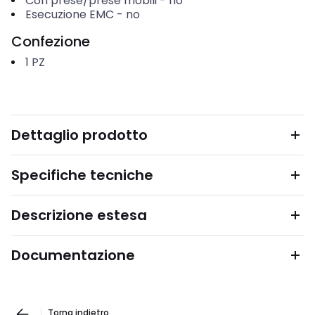
Con prese/prese mobili
-
no
Esecuzione EMC
-
no
Confezione
1
PZ
Dettaglio prodotto
Specifiche tecniche
Descrizione estesa
Documentazione
Torna indietro