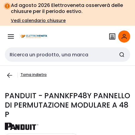
Vai alla
Vai
Ad agosto 2026 Elettroveneta osserverà delle
navigazione
alla
chiusure per il periodo estivo.
pagina
Vedi calendario chiusure
Cerca input
Torna indietro
PANDUIT - PANNKFP48Y PANNELLO
DI PERMUTAZIONE MODULARE A 48
P