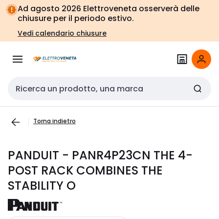
Vai alla
Vai
Ad agosto 2026 Elettroveneta osserverà delle
navigazione
alla
chiusure per il periodo estivo.
pagina
Vedi calendario chiusure
Cerca input
Torna indietro
PANDUIT - PANR4P23CN THE 4-
POST RACK COMBINES THE
STABILITY O