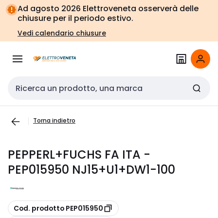
Vai alla
Vai
Ad agosto 2026 Elettroveneta osserverà delle
navigazione
alla
chiusure per il periodo estivo.
pagina
Vedi calendario chiusure
Cerca input
Torna indietro
PEPPERL+FUCHS FA ITA -
PEP015950 NJ15+U1+DW1-100
copia
Cod. prodotto PEP015950