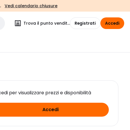
.
Vedi calendario chiusure
Trova il punto vendita
Registrati
Accedi
edi per visualizzare prezzi e disponibilità
Accedi