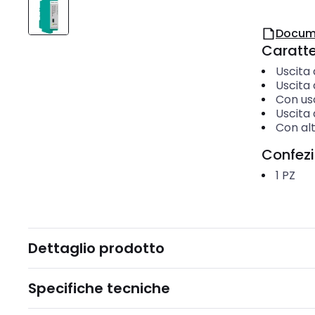
Docum
Caratter
Uscita 
Uscita 
Con us
Uscita 
Con alt
Confez
1
PZ
Dettaglio prodotto
Specifiche tecniche