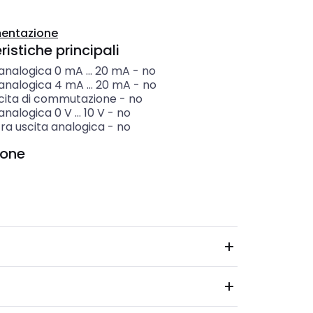
entazione
istiche principali
analogica 0 mA ... 20 mA
-
no
analogica 4 mA ... 20 mA
-
no
cita di commutazione
-
no
analogica 0 V ... 10 V
-
no
ra uscita analogica
-
no
ione