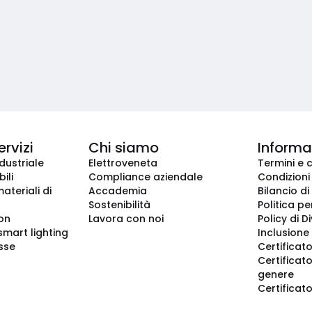
ervizi
Chi siamo
Informaz
dustriale
Elettroveneta
Termini e 
ili
Compliance aziendale
Condizioni
ateriali di
Accademia
Bilancio di
Sostenibilità
Politica pe
ion
Lavora con noi
Policy di D
smart lighting
Inclusione 
sse
Certificato
Certificato
genere
Certificat