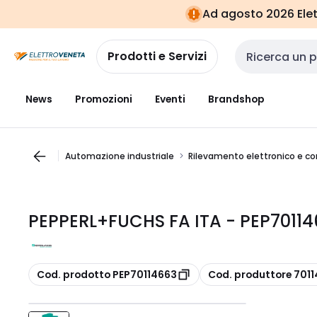
Vai alla
Vai
Ad agosto 2026 Elett
navigazione
alla
pagina
Prodotti e Servizi
Cerca input
News
Promozioni
Eventi
Brandshop
Automazione industriale
Rilevamento elettronico e c
PEPPERL+FUCHS FA ITA - PEP70114
copia
copia
Cod. prodotto PEP70114663
Cod. produttore 701