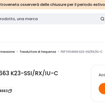
roveneta osserverà delle chiusure per il periodo estivo
onnessione
Trasduttore di frequenza
PEP70114663 K23-SSI/RX/IU-C
663 K23-SSI/RX/IU-C
Acc
14663