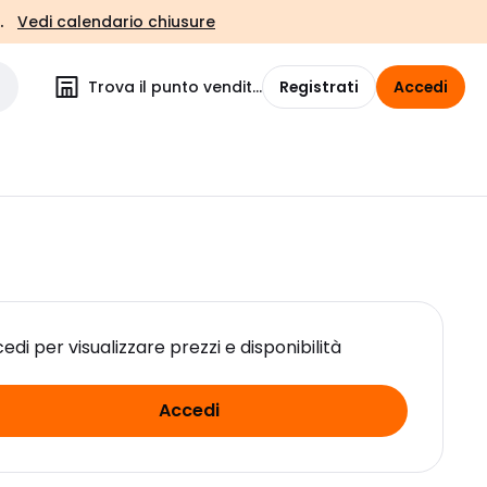
.
Vedi calendario chiusure
Trova il punto vendita
Registrati
Accedi
edi per visualizzare prezzi e disponibilità
Accedi