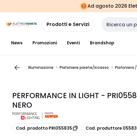
Vai alla
Vai
Ad agosto 2026 Elett
navigazione
alla
pagina
Prodotti e Servizi
Cerca input
News
Promozioni
Eventi
Brandshop
Illuminazione
Plafoniere parete/incasso
Plafoniera 
PERFORMANCE IN LIGHT - PRI0558
NERO
copia
copia
Cod. prodotto PRI055835
Cod. produttore 05583