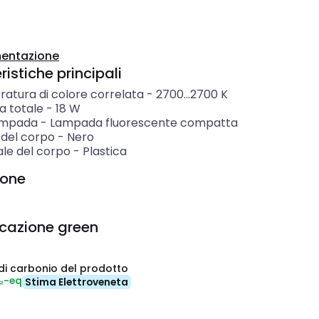
entazione
istiche principali
atura di colore correlata
-
2700...2700
K
a totale
-
18
W
ampada
-
Lampada fluorescente compatta
 del corpo
-
Nero
ale del corpo
-
Plastica
ione
icazione green
di carbonio del prodotto
₂-eq
Stima Elettroveneta