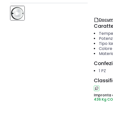
Docum
Caratter
Temper
Potenz
Tipo l
Colore
Materi
Confez
1
PZ
Classif
Impronta 
436 Kg CO