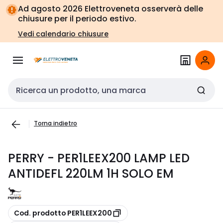
Vai alla
Vai
Ad agosto 2026 Elettroveneta osserverà delle
navigazione
alla
chiusure per il periodo estivo.
pagina
Vedi calendario chiusure
Cerca input
Torna indietro
PERRY - PER1LEEX200 LAMP LED
ANTIDEFL 220LM 1H SOLO EM
copia
Cod. prodotto PER1LEEX200