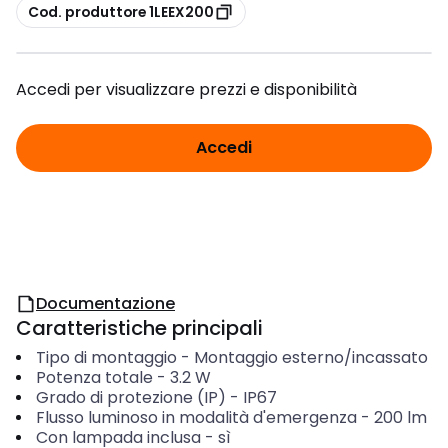
copia
Cod. produttore 1LEEX200
Accedi per visualizzare prezzi e disponibilità
Accedi
Documentazione
Caratteristiche principali
Tipo di montaggio
-
Montaggio esterno/incassato
Potenza totale
-
3.2
W
Grado di protezione (IP)
-
IP67
Flusso luminoso in modalità d'emergenza
-
200
lm
Con lampada inclusa
-
sì