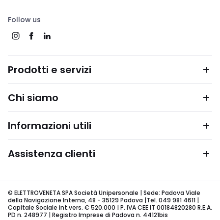
Follow us
Prodotti e servizi
Chi siamo
Informazioni utili
Assistenza clienti
© ELETTROVENETA SPA Società Unipersonale | Sede: Padova Viale
della Navigazione Interna, 48 - 35129 Padova |Tel. 049 981 4611 |
Capitale Sociale int.vers. € 520.000 | P. IVA CEE IT 00184820280 R.E.A.
PD n. 248977 | Registro Imprese di Padova n. 44121bis