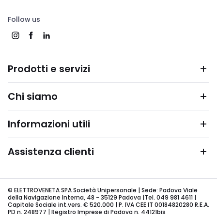
Follow us
Prodotti e servizi
Chi siamo
Informazioni utili
Assistenza clienti
© ELETTROVENETA SPA Società Unipersonale | Sede: Padova Viale
della Navigazione Interna, 48 - 35129 Padova |Tel. 049 981 4611 |
Capitale Sociale int.vers. € 520.000 | P. IVA CEE IT 00184820280 R.E.A.
PD n. 248977 | Registro Imprese di Padova n. 44121bis