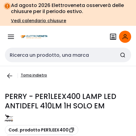
Vai alla
Vai
Ad agosto 2026 Elettroveneta osserverà delle
navigazione
alla
chiusure per il periodo estivo.
pagina
Vedi calendario chiusure
Cerca input
Torna indietro
PERRY - PER1LEEX400 LAMP LED
ANTIDEFL 410LM 1H SOLO EM
copia
Cod. prodotto PER1LEEX400