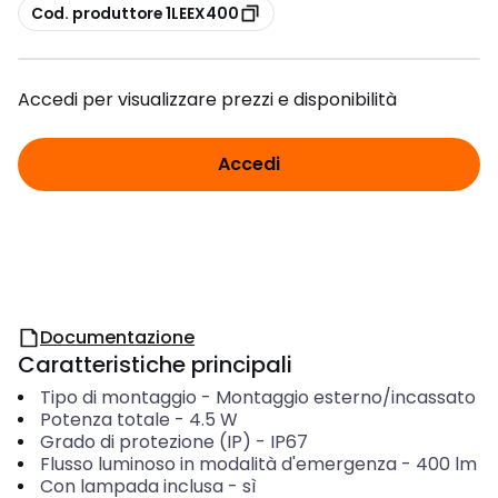
copia
Cod. produttore 1LEEX400
Accedi per visualizzare prezzi e disponibilità
Accedi
Documentazione
Caratteristiche principali
Tipo di montaggio
-
Montaggio esterno/incassato
Potenza totale
-
4.5
W
Grado di protezione (IP)
-
IP67
Flusso luminoso in modalità d'emergenza
-
400
lm
Con lampada inclusa
-
sì